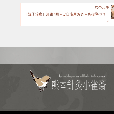
次の記事
［逆子治療］施術3回＋ご自宅用お灸＋灸指導のコー
ス