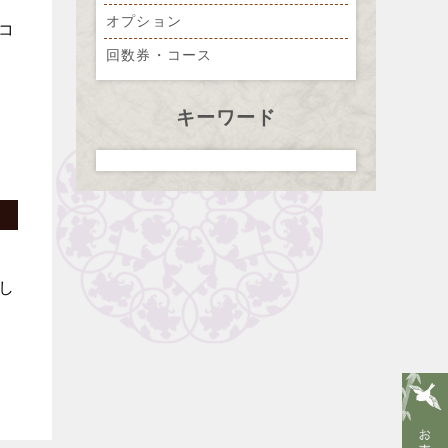
オプション
コ
回数券・コース
キーワード
し