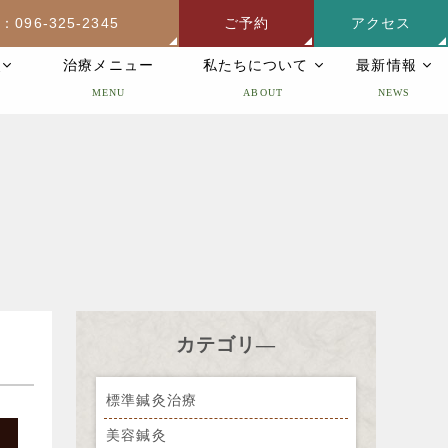
：096-325-2345
ご予約
アクセス
灸
治療メニュー
私たちについて
最新情報
MENU
ABOUT
NEWS
カテゴリ―
標準鍼灸治療
美容鍼灸