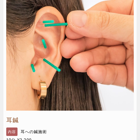
耳鍼
耳への鍼施術
内容