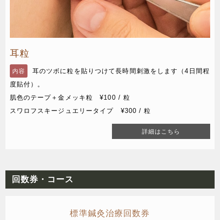
耳粒
耳のツボに粒を貼りつけて長時間刺激をします（4日間程
内容
度貼付）。
肌色のテープ＋金メッキ粒 ¥100 / 粒
スワロフスキージュエリータイプ ¥300 / 粒
詳細はこちら
回数券・コース
標準鍼灸治療回数券