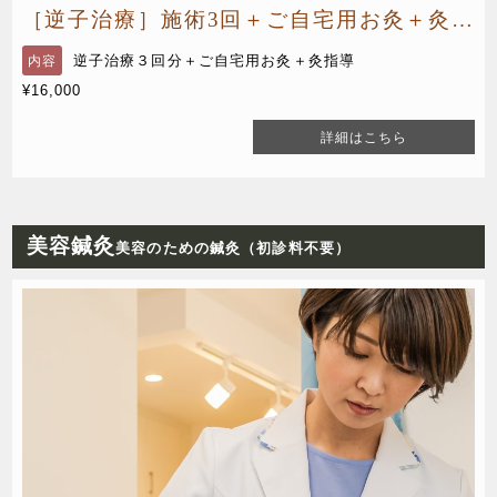
［逆子治療］施術3回＋ご自宅用お灸＋灸指導のコース
逆子治療３回分＋ご自宅用お灸＋灸指導
内容
¥16,000
詳細はこちら
美容鍼灸
美容のための鍼灸（初診料不要）