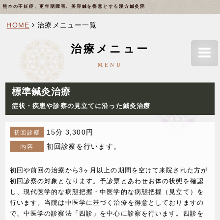
熊本の不妊症、更年期障害、美容鍼を得意とする漢方鍼灸院
HOME
治療メニュー一覧
治療メニュー
MENU
標準鍼灸治療
症状・疾患や診察の見立てに沿った鍼灸治療
15分 3,300円
初回診察
初回診察を行います。
内容
初回や前回の治療から3ヶ月以上の期間を空けて来院された方が
初回診察の対象となります。予診票とあわせお体の状態を確認
し、現代医学的な病態把握・中医学的な病態把握（見立て）を
行います。当院は中医学に基づく治療を得意としておりますの
で、中医学の診察法「四診」を中心に診察を行います。四診を