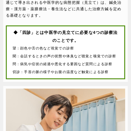
通じて導き出される中医学的な病態把握（見立て）は、鍼灸治
療・漢方薬・薬膳療法・養生法などに共通した治療方鍼を定め
る基礎となります。
◆「四診」とは中医学の見立てに必要な4つの診察法
のことです。
望：顔色や舌の色など視覚での診察
聞：会話するときの声の状態や体臭など聴覚と嗅覚での診察
問：病気や症状の経過や悪化する要因など質問による診察
切診：手首の脈の様子やお腹の温度など触覚による診察