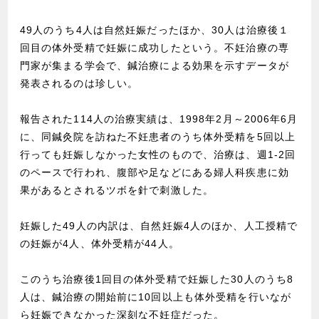
49人のうち4人は自然妊娠だったほか、30人は治療後１
回目の体外受精で妊娠に成功したという。不妊治療の専
門家が集まる学会で、鍼治療による効果を示すデータが
発表されるのは珍しい。
報告された114人の治療実績は、1998年2月～2006年6月
に、同鍼灸院を訪ねた不妊患者のうち体外受精を5回以上
行っても妊娠しなかった女性のもので、治療は、週1-2回
のペースで行われ、腹部や足などにある婦人科疾患に効
果があるとされるツボを針で刺激した。
妊娠した49人の内訳は、自然妊娠4人のほか、人工授精で
の妊娠が4人、体外受精が44人。
このうち治療後1回目の体外受精で妊娠した30人のうち8
人は、鍼治療の開始前に10回以上も体外受精を行いなが
ら妊娠できなかった深刻な不妊症だった。