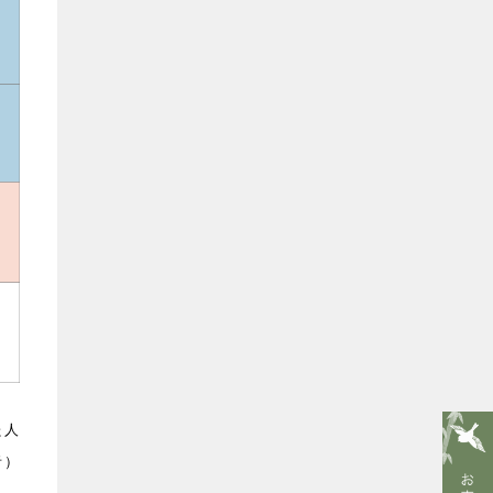
た人
者）