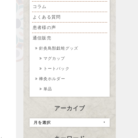
コラム
よくある質問
患者様の声
通信販売
針灸鳥獣戯蛙グッズ
マグカップ
トートバック
棒灸ホルダー
単品
アーカイブ
月を選択
」