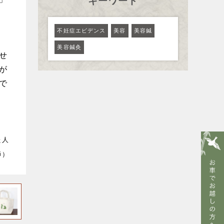
キーワード
不妊症エビデンス
美容
美容鍼
美容鍼灸
せ
が
で
た人
師）