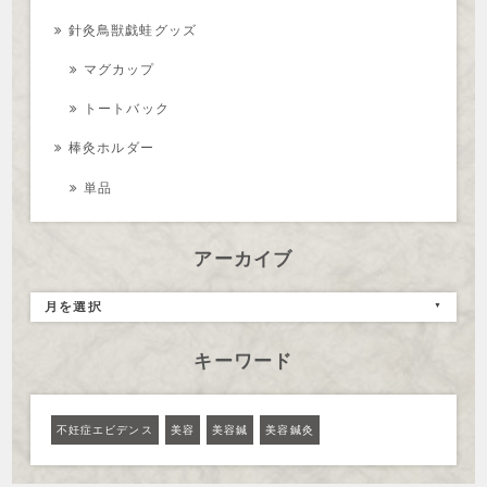
針灸鳥獣戯蛙グッズ
マグカップ
トートバック
棒灸ホルダー
単品
アーカイブ
月を選択
キーワード
不妊症エビデンス
美容
美容鍼
美容鍼灸