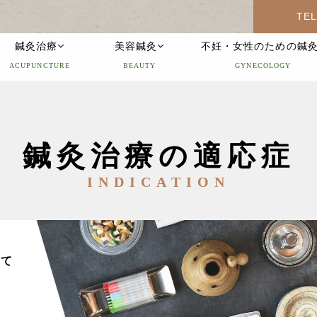
TEL
鍼灸治療
美容鍼灸
不妊・女性のための鍼
ACUPUNCTURE
BEAUTY
GYNECOLOGY
鍼灸治療の適応症
INDICATION
いて