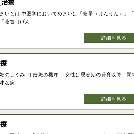
灸治療
まいとは 中医学においてめまいは「眩暈（げんうん）」
眩冒（げん...
詳細を見る
治療
娠のしくみ 1) 妊娠の機序 女性は思春期の発育以降、閉
な病...
詳細を見る
治療