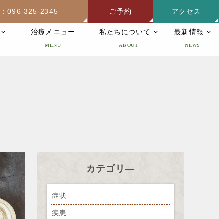
：096-325-2345
ご予約
アクセス
灸
治療メニュー
私たちについて
最新情報
MENU
ABOUT
NEWS
カテゴリ―
症状
疾患