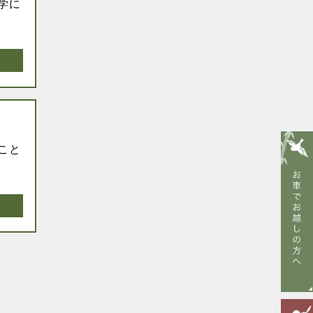
学に
こと