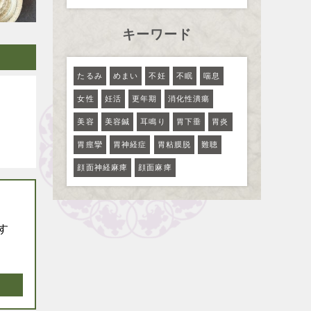
キーワード
たるみ
めまい
不妊
不眠
喘息
女性
妊活
更年期
消化性潰瘍
美容
美容鍼
耳鳴り
胃下垂
胃炎
胃痙攣
胃神経症
胃粘膜脱
難聴
顔面神経麻痺
顔面麻痺
す