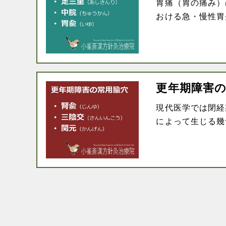
胃痛（胃の痛み）
おける急・慢性胃炎
更年期障害
現代医学では閉経
によって生じる幾つ